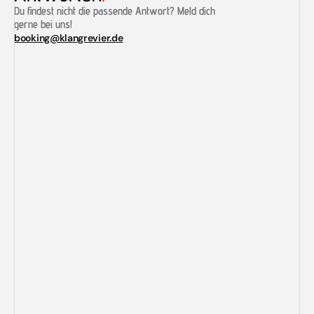
Du findest nicht die passende Antwort? Meld dich 
gerne bei uns!
booking@klangrevier.de
Wann und wo findet die openstage statt?
Ist der Eintritt kostenlos?
Welche Bedingungen gibt es zum Einlass?
Brauche ich einen Muttizettel?
Welche Bands treten auf?
Wie lange geht der Contest?