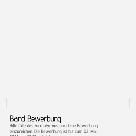
Wie funktioniert das Voting?
Gibt es vor Ort etwas zu essen?
Kann ich vor Ort mit Karte bezahlen?
Wo finde ich aktuelle Infos zur Veranstaltung?
Band Bewerbung
Bitte fülle das Formular aus um deine Bewerbung 
einzureichen. Die Bewerbung ist bis zum 02. Mai 