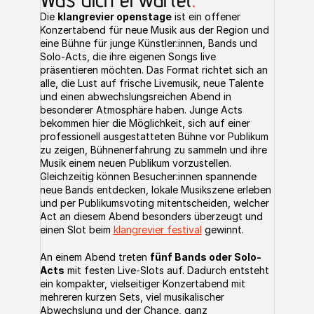
Die 
klangrevier openstage
 ist ein offener 
Konzertabend für neue Musik aus der Region und 
eine Bühne für junge Künstler:innen, Bands und 
Solo-Acts, die ihre eigenen Songs live 
präsentieren möchten. Das Format richtet sich an 
alle, die Lust auf frische Livemusik, neue Talente 
und einen abwechslungsreichen Abend in 
besonderer Atmosphäre haben. Junge Acts 
bekommen hier die Möglichkeit, sich auf einer 
professionell ausgestatteten Bühne vor Publikum 
zu zeigen, Bühnenerfahrung zu sammeln und ihre 
Musik einem neuen Publikum vorzustellen. 
Gleichzeitig können Besucher:innen spannende 
neue Bands entdecken, lokale Musikszene erleben 
und per Publikumsvoting mitentscheiden, welcher 
Act an diesem Abend besonders überzeugt und 
einen Slot beim 
klangrevier festival
 gewinnt.
An einem Abend treten 
fünf Bands oder Solo-
Acts
 mit festen Live-Slots auf. Dadurch entsteht 
ein kompakter, vielseitiger Konzertabend mit 
mehreren kurzen Sets, viel musikalischer 
Abwechslung und der Chance, ganz 