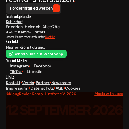
Fördermitglied werden
Festivalgelände
Schirrhof
Friedrich-Heinrich-Allee 79c
47475 Kamp-Lintfort
Unsere Postadresse steht unter 
Kontakt.
Kontakt
Hier erreichst du uns.
Schreib uns auf WhatsApp
Social Media
Instagram
Facebook
LinkedIn
TikTok
Links
Kontakt
Verein
Partner
Newsroom
Cookies
Impressum
Datenschutz
AGB
Made with Love
©KlangRevier Kamp-Lintfort e.V. 2026
12 SEPTEMBER 2026