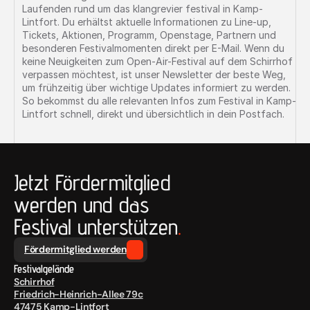
Newsroom
/02
Laufenden rund um das klangrevier festival in Kamp-
Lintfort. Du erhältst aktuelle Informationen zu Line-up, 
Tickets, Aktionen, Programm, Openstage, Partnern und 
besonderen Festivalmomenten direkt per E-Mail. Wenn du 
Services
/03
keine Neuigkeiten zum Open-Air-Festival auf dem Schirrhof 
verpassen möchtest, ist unser Newsletter der beste Weg, 
um frühzeitig über wichtige Updates informiert zu werden. 
So bekommst du alle relevanten Infos zum Festival in Kamp-
Works
Lintfort schnell, direkt und übersichtlich in dein Postfach.
/04
Blog
/05
Jetzt Fördermitglied 
werden und das 
Festival unterstützen
.
Fördermitglied werden
Festivalgelände
Schirrhof
Friedrich-Heinrich-Allee 79c
47475 Kamp-Lintfort