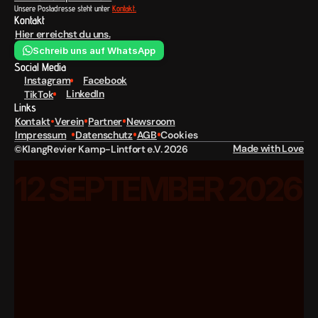
Unsere Postadresse steht unter 
Kontakt.
Kontakt
Hier erreichst du uns.
Schreib uns auf WhatsApp
Social Media
Instagram
Facebook
LinkedIn
TikTok
Links
Kontakt
Verein
Partner
Newsroom
Cookies
Impressum
Datenschutz
AGB
Made with Love
©KlangRevier Kamp-Lintfort e.V. 2026
12 SEPTEMBER 2026