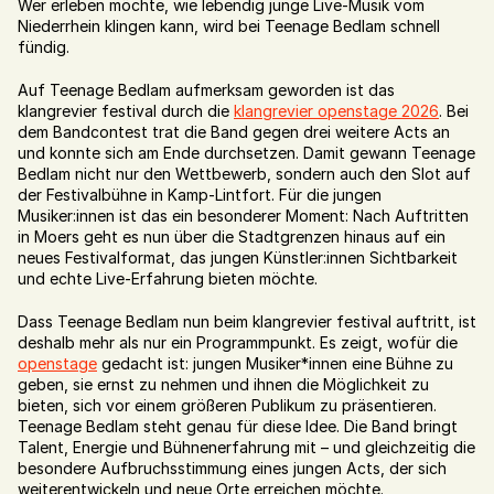
Wer erleben möchte, wie lebendig junge Live-Musik vom 
Newsroom
/02
Niederrhein klingen kann, wird bei Teenage Bedlam schnell 
fündig.
Auf Teenage Bedlam aufmerksam geworden ist das 
Services
/03
klangrevier festival durch die 
klangrevier openstage 2026
. Bei 
dem Bandcontest trat die Band gegen drei weitere Acts an 
und konnte sich am Ende durchsetzen. Damit gewann Teenage 
Bedlam nicht nur den Wettbewerb, sondern auch den Slot auf 
Works
/04
der Festivalbühne in Kamp-Lintfort. Für die jungen 
Musiker:innen ist das ein besonderer Moment: Nach Auftritten 
in Moers geht es nun über die Stadtgrenzen hinaus auf ein 
neues Festivalformat, das jungen Künstler:innen Sichtbarkeit 
Blog
/05
und echte Live-Erfahrung bieten möchte.
Dass Teenage Bedlam nun beim klangrevier festival auftritt, ist 
deshalb mehr als nur ein Programmpunkt. Es zeigt, wofür die 
openstage
 gedacht ist: jungen Musiker*innen eine Bühne zu 
geben, sie ernst zu nehmen und ihnen die Möglichkeit zu 
bieten, sich vor einem größeren Publikum zu präsentieren. 
Teenage Bedlam steht genau für diese Idee. Die Band bringt 
Talent, Energie und Bühnenerfahrung mit – und gleichzeitig die 
besondere Aufbruchsstimmung eines jungen Acts, der sich 
weiterentwickeln und neue Orte erreichen möchte.