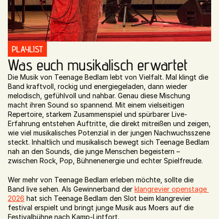
PLAYLIST
Was euch musikalisch erwartet
Die Musik von Teenage Bedlam lebt von Vielfalt. Mal klingt die 
Band kraftvoll, rockig und energiegeladen, dann wieder 
melodisch, gefühlvoll und nahbar. Genau diese Mischung 
macht ihren Sound so spannend. Mit einem vielseitigen 
Repertoire, starkem Zusammenspiel und spürbarer Live-
Erfahrung entstehen Auftritte, die direkt mitreißen und zeigen, 
wie viel musikalisches Potenzial in der jungen Nachwuchsszene 
steckt. Inhaltlich und musikalisch bewegt sich Teenage Bedlam 
nah an den Sounds, die junge Menschen begeistern – 
zwischen Rock, Pop, Bühnenenergie und echter Spielfreude.
Wer mehr von Teenage Bedlam erleben möchte, sollte die 
Band live sehen. Als Gewinnerband der 
klangrevier openstage 
2026
 hat sich Teenage Bedlam den Slot beim klangrevier 
festival erspielt und bringt junge Musik aus Moers auf die 
Festivalbühne nach Kamp-Lintfort.