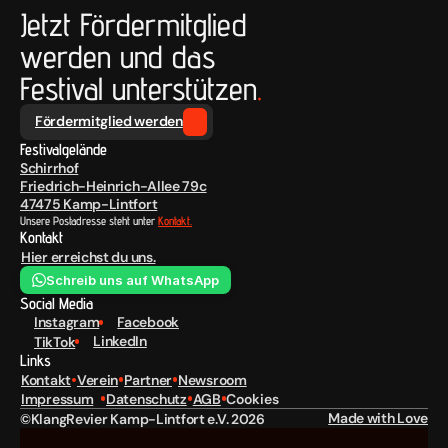
Jetzt Fördermitglied 
werden und das 
Festival unterstützen
.
Fördermitglied werden
Festivalgelände
Schirrhof
Friedrich-Heinrich-Allee 79c
47475 Kamp-Lintfort
Unsere Postadresse steht unter 
Kontakt.
Kontakt
Hier erreichst du uns.
Schreib uns auf WhatsApp
Social Media
Instagram
Facebook
LinkedIn
TikTok
Links
Kontakt
Verein
Partner
Newsroom
Cookies
Impressum
Datenschutz
AGB
Made with Love
©KlangRevier Kamp-Lintfort e.V. 2026