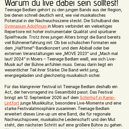
Warum du live dabei sein solltest!
Teenage Bedlam gehört zu den jungen Bands aus der Region, 
bei denen schnell deutlich wird, wie viel musikalisches 
Potenzial in der Nachwuchsszene steckt. Die Schulband des 
Gymnasium Adolfinum 
in Moers verbindet ein vielseitiges 
Repertoire mit hoher instrumentaler Qualität und spürbarer 
Spielfreude. Trotz ihres jungen Alters bringt die Band bereits 
viel Bühnenerfahrung mit: Ob bei schulischen Formaten wie 
dem „Halftime!“-Bandkonzert und dem Abiball oder bei 
externen Veranstaltungen wie „MOVE 2023“ und „Mach mal 
laut! 2024“ in Moers – Teenage Bedlam weiß, wie sich Live-
Musik auf der Bühne anfühlen muss. Genau darin liegt ein 
wesentlicher Teil ihrer Stärke: Die Band wirkt jung, 
energiegeladen und gleichzeitig musikalisch sicher.
Für das klangrevier festival ist Teenage Bedlam deshalb ein 
Act, der hervorragend ins Gesamtbild passt. Das Festival 
bringt am 12. September 2026 auf dem 
Schirrhof in Kamp-
Lintfort
 junge Musikkultur, besondere Live-Momente und eine 
Home
/01
starke Festivalatmosphäre zusammen. Teenage Bedlam 
erweitert dieses Line-up um eine Band, die für regionale 
Nachwuchspower, musikalische Leidenschaft und den Mut 
steht, den nächsten Schritt auf eine größere Bühne zu gehen. 