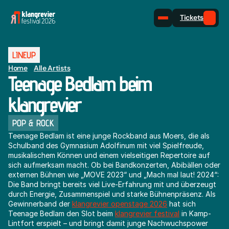
Tickets
LINEUP
Home
Alle Artists
Teenage Bedlam beim 
klangrevier
POP & ROCK
Teenage Bedlam ist eine junge Rockband aus Moers, die als 
Schulband des Gymnasium Adolfinum mit viel Spielfreude, 
musikalischem Können und einem vielseitigen Repertoire auf 
sich aufmerksam macht. Ob bei Bandkonzerten, Abibällen oder 
externen Bühnen wie „MOVE 2023“ und „Mach mal laut! 2024“: 
Die Band bringt bereits viel Live-Erfahrung mit und überzeugt 
durch Energie, Zusammenspiel und starke Bühnenpräsenz. Als 
Gewinnerband der 
klangrevier openstage 2026
 hat sich 
Teenage Bedlam den Slot beim 
klangrevier festival
 in Kamp-
Lintfort erspielt – und bringt damit junge Nachwuchspower 